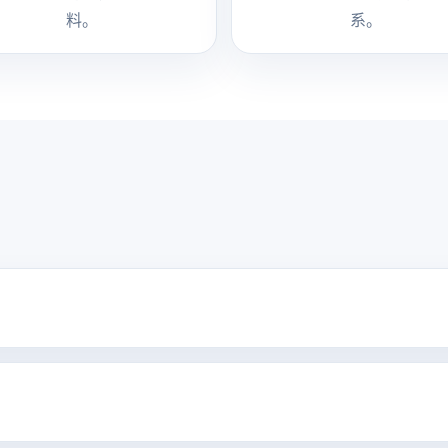
料。
系。